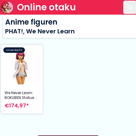
Online otaku
Op
Anime figuren
PHAT!, We Never Learn
Uitverkocht
We Never Learn:
BOKUBEN Statue
PVC 1/7 Uruka
€174,97*
Takemoto 23 cm