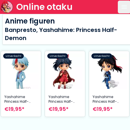
Online otaku
Op
Anime figuren
Banpresto, Yashahime: Princess Half-
Demon
Uitverkocht
Uitverkocht
Uitverkocht
Yashahime
Yashahime
Yashahime
Princess Half-
Princess Half-
Princess Half-
Demon Q Posket
Demon Q Posket
Demon Q Posket
€19,95*
€19,95*
€19,95*
Petit Mini Figure
Petit Mini Figure
Petit Mini Figure
Towa Higurashi 7
Moroha 6 cm
Setsuna 7 cm
cm