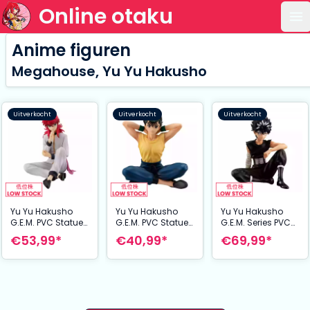
Online otaku
Op
Anime figuren
Megahouse, Yu Yu Hakusho
Uitverkocht
Uitverkocht
Uitverkocht
Yu Yu Hakusho
Yu Yu Hakusho
Yu Yu Hakusho
G.E.M. PVC Statue
G.E.M. PVC Statue
G.E.M. Series PVC
Kurama Palm Size
Yusuke Urameshi
Statue Rangiku
€53,99*
€40,99*
€69,99*
9 cm
Palm Size 9 cm
Hiei Palm Size 9
cm