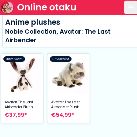
Online otaku
Op
Anime plushes
Noble Collection, Avatar: The Last
Airbender
Uitverkocht
Uitverkocht
Avatar The Last
Avatar The Last
Airbender Plush
Airbender Plush
Figure Momo 43
Figure Appa 50
€37,99*
€54,99*
cm
cm