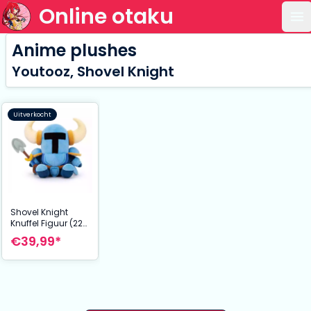
Online otaku
Op
Anime plushes
Youtooz, Shovel Knight
Uitverkocht
Shovel Knight
Knuffel Figuur (22
cm) | Zachte Stof
€39,99*
Collectible