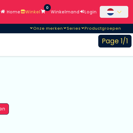
0
Home
Winkel
Winkelmand
Login
Onze merken
Series
Productgroepen
Page 1/1
en