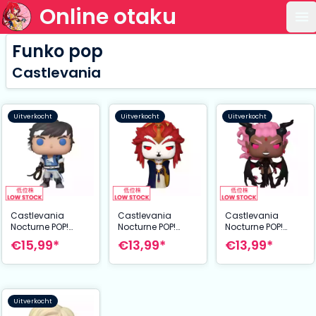
Online otaku
Op
Funko pop
Castlevania
Uitverkocht
Uitverkocht
Uitverkocht
Castlevania
Castlevania
Castlevania
Nocturne POP!
Nocturne POP!
Nocturne POP!
Animation Vinyl
Animation Vinyl
Animation Vinyl
€15,99*
€13,99*
€13,99*
Figure Richter 9
Figure Erzsebet 9
Figure Drolta 9 cm
cm
cm
Uitverkocht