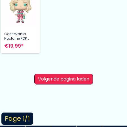
Castlevania
Nocturne POP!
Animation Vinyl
€19,99*
Figure Maria 9 cm
Volgende pagina laden
Page 1/1