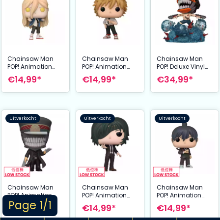
Chainsaw Man
Chainsaw Man
Chainsaw Man
POP! Animation
POP! Animation
POP! Deluxe Vinyl
Vinyl Figure Power
Vinyl Figure Denji 9
Figure Chainsaw
€14,99*
€14,99*
€34,99*
9 cm
cm
Man 9 cm
Uitverkocht
Uitverkocht
Uitverkocht
Chainsaw Man
Chainsaw Man
Chainsaw Man
POP! Animation
POP! Animation
POP! Animation
Page 1/1
Vinyl Figure
Vinyl Figure
Vinyl Figure Aki 9
€14,99*
€14,99*
€14,99*
Samurai Sword 9
Himeno 9 cm
cm
cm