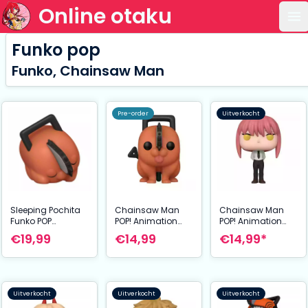
Online otaku
Op
Funko pop
Funko, Chainsaw Man
Pre-order
Uitverkocht
Sleeping Pochita
Chainsaw Man
Chainsaw Man
Funko POP
POP! Animation
POP! Animation
Chainsaw Man
Vinyl Figure
Vinyl Figure
€19,99
€14,99
€14,99*
Movies Vinyl Figure
Pochita 9 cm
Makima 9 cm
Exclusive 9 cm
Uitverkocht
Uitverkocht
Uitverkocht