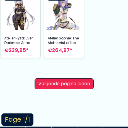
Atelier Ryza: Ever
Atelier Sophie: The
Darkness & the
Alchemist of the
Secret Hideout
Mysterious Book
€239,95*
€264,97*
PVC Statue 1/7 Lila
PVC Statue 1/7
Decyrus 23 cm
Plachta 13 cm
Volgende pagina laden
Page 1/1