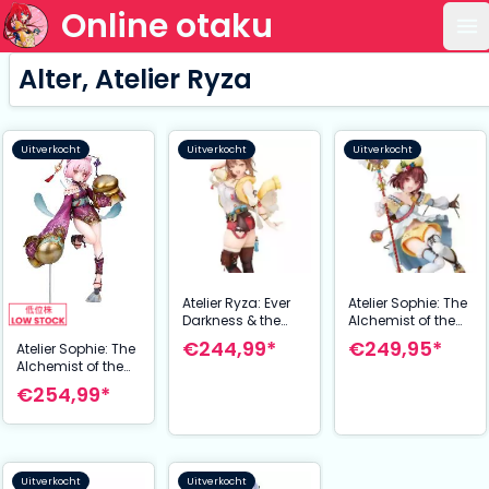
Online otaku
Op
Alter, Atelier Ryza
Uitverkocht
Uitverkocht
Uitverkocht
Atelier Ryza: Ever
Atelier Sophie: The
Darkness & the
Alchemist of the
Secret Hideout
Mysterious Book
€244,99*
€249,95*
Atelier Sophie: The
PVC Statue 1/7
PVC Statue 1/7
Alchemist of the
Ryza 24 cm
Sophie 26 cm
Mysterious Book
€254,99*
PVC Statue 1/7
Corneria 22 cm
Uitverkocht
Uitverkocht