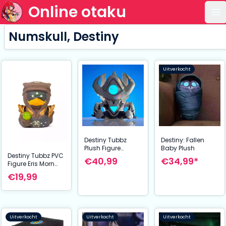
Online otaku
Op
Numskull, Destiny
Uitverkocht
Destiny Tubbz
Destiny: Fallen
Plush Figure
Baby Plush
Destiny Tubbz PVC
Legendary Atheon
€40,99
€34,99*
Figure Eris Morn
24 cm
Boxed Edition 10
€19,99
cm
Uitverkocht
Uitverkocht
Uitverkocht