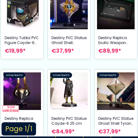
Destiny Tubbz PVC
Destiny PVC Statue
Destiny Replica
Figure Cayde-6
Ghost Shell
Exotic Weapon
Boxed Edition 10
Heraldic 20 cm
Thorn 21 cm
€19,99*
€37,99*
€89,99*
cm
Uitverkocht
Uitverkocht
Uitverkocht
Destiny Replica
Destiny PVC Statue
Destiny PVC Statue
Helmet Nezarecs
Cayde-6 25 cm
Ghost Shell Tyrant
Page 1/1
Sin 15 cm
18 cm
€74,99*
€84,99*
€37,99*