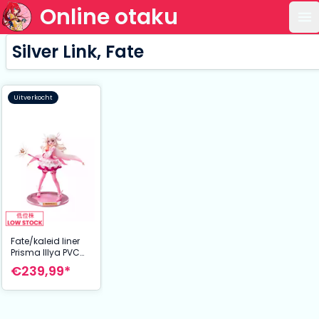
Online otaku
Op
Silver Link, Fate
Uitverkocht
Fate/kaleid liner
Prisma Illya PVC
Statue 1/7 Licht
€239,99*
The Nameless Girl
Illya Anime Start
10th Anniversary
Tenshin Ver. 19 cm