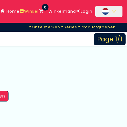
0
Home
Winkel
Winkelmand
Login
Onze merken
Series
Productgroepen
Page 1/1
en