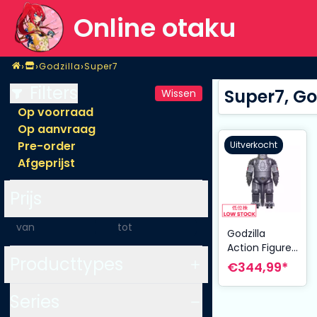
Online otaku
Home
›
›
›
Godzilla
Super7
Shop
Godzilla
Super7
Filters
Super7, Go
Wissen
Op voorraad
Op aanvraag
Pre-order
Uitverkocht
Afgeprijst
Prijs
-
Godzilla
Action Figure
Producttypes
Toho Super
€344,99*
Shogun
Mechagodzilla
Series
(Metallic) 50