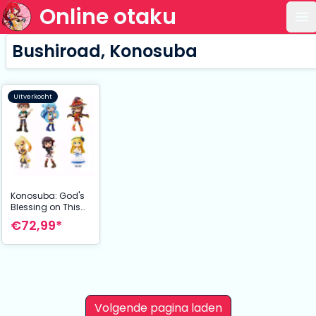
Online otaku
Op
Bushiroad, Konosuba
Uitverkocht
Konosuba: God's
Blessing on This
Wonderful World!3
€72,99*
PVC Figures 9 cm
Volgende pagina laden