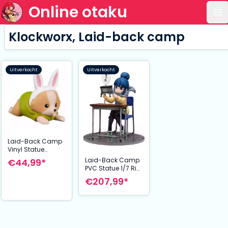
Online otaku
Op
Klockworx, Laid-back camp
Uitverkocht
Uitverkocht
Laid-Back Camp
Vinyl Statue
Chikuwa 14 cm
Laid-Back Camp
€44,99*
PVC Statue 1/7 Rin
Shima: Look What
€207,99*
I Bought Ver. 14
cm