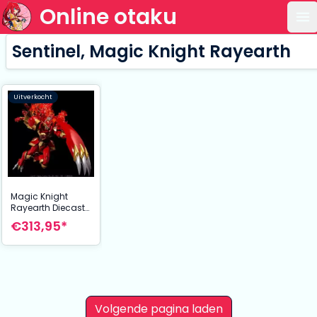
Online otaku
Op
Sentinel, Magic Knight Rayearth
Uitverkocht
Magic Knight
Rayearth Diecast
Action Figure
€313,95*
Riobot Rayearth 18
cm
Volgende pagina laden