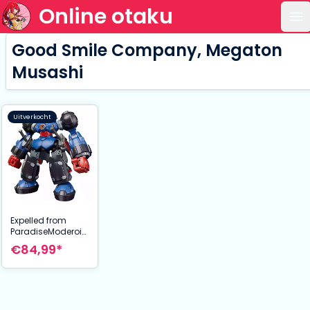
Online otaku
Op
Good Smile Company, Megaton
Musashi
Uitverkocht
Expelled from
ParadiseModeroid
Plastic Model Kit
€84,99*
Megaton Musashi
16 cm