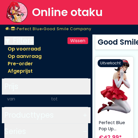
Online otaku
Home
›
›
›
Perfect Blue
Good Smile Company
Shop
Perfect Blue
Good Smile Company
Filters
Good Smil
Wissen
Op voorraad
Op aanvraag
Pre-order
Uitverkocht
Afgeprijst
Prijs
-
Producttypes
Perfect Blue
Pop Up
Series
Parade PVC
€42,99*