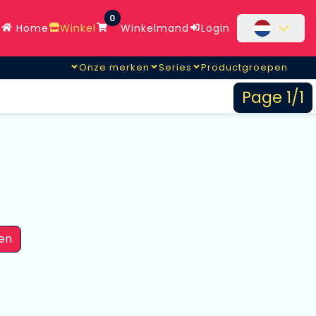
0
Home
Winkel
Winkelmand
Login
Onze merken
Series
Productgroepen
Page 1/1
en