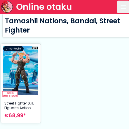
Online otaku
Op
Tamashii Nations, Bandai, Street
Fighter
Uitverkocht
Street Fighter S.H.
Figuarts Action
Figure Guile -Outfit
€68,99*
2- 16 cm