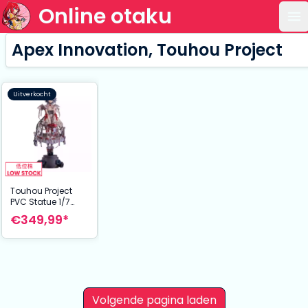
Online otaku
Op
Apex Innovation, Touhou Project
Uitverkocht
Touhou Project
PVC Statue 1/7
Remilia Scarlet
€349,99*
Blood Ver. 29 cm
Volgende pagina laden