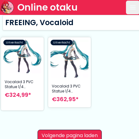
Online otaku
Op
FREEING, Vocaloid
Uitverkocht
Uitverkocht
Vocaloid 3 PVC
Vocaloid 3 PVC
Statue 1/4
Statue 1/4
Hatsune Miku V3
€324,99*
Hatsune Miku V3
42 cm (3rd-run)
€362,95*
42 cm
Volgende pagina laden