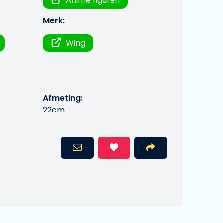
Anime figuren
Merk:
Wing
Afmeting:
22cm