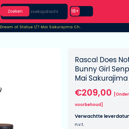
Search
Use setting
18+
Zoeken
Rascal Does Not Dream of Statue 1/7 Mai Sakurajima Chinese Dress Ver.
Dream of Statue 1/7 Mai Sakurajima Chinese Dress Ver.
Rascal Does No
Bunny Girl Senp
Mai Sakurajima
€209,00
[Onder
voorbehoud]
Verwachtte leverdatu
n.v.t.