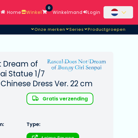
0
Home
Winkel
Winkelmand
Login
Onze merken
Series
Productgroepen
t Dream of
ai Statue 1/7
 Chinese Dress Ver. 22 cm
Gratis verzending
m:
Type: