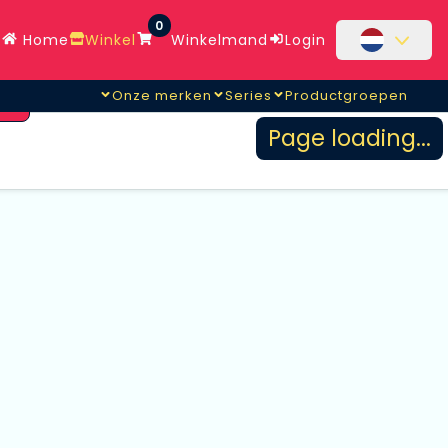
0
Home
Winkel
Winkelmand
Login
Onze merken
Series
Productgroepen
en
Page loading...