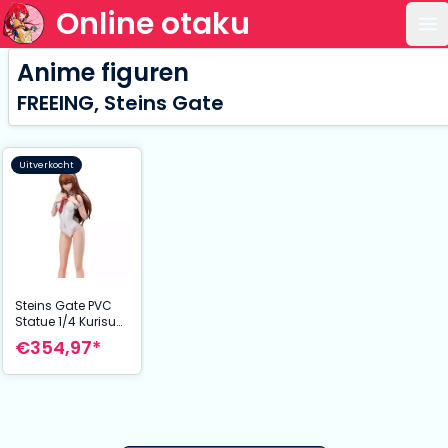
Online otaku
Op
Anime figuren
FREEING, Steins Gate
Uitverkocht
Steins Gate PVC
Statue 1/4 Kurisu
Makise Bare Leg
€354,97*
Bunny Ver. 42 cm