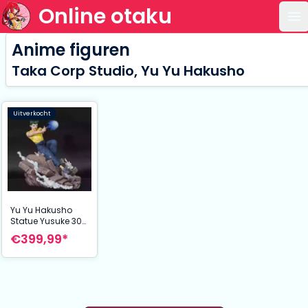
Online otaku
Op
Anime figuren
Taka Corp Studio, Yu Yu Hakusho
Uitverkocht
Yu Yu Hakusho
Statue Yusuke 30
cm
€399,99*