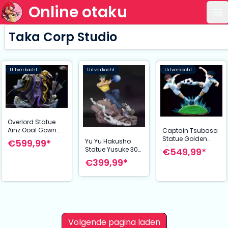
Online otaku
Op
Taka Corp Studio
Uitverkocht
Uitverkocht
Uitverkocht
Overlord Statue
Ainz Ooal Gown
Captain Tsubasa
40 cm
Statue Golden
Yu Yu Hakusho
€599,99*
Twins Tsubasa
Statue Yusuke 30
€549,99*
Ozora & Taro
cm
€399,99*
Misaki 32 cm
Volgende pagina laden