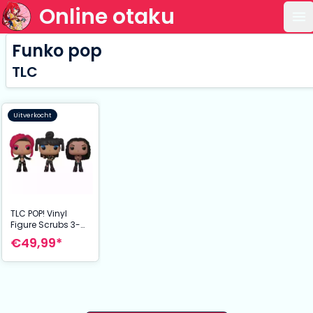
Online otaku
Op
Funko pop
TLC
Uitverkocht
TLC POP! Vinyl
Figure Scrubs 3-
Pack 9 cm
€49,99*