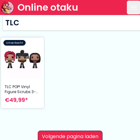
Online otaku
Op
TLC
Uitverkocht
TLC POP! Vinyl
Figure Scrubs 3-
Pack 9 cm
€49,99*
Volgende pagina laden