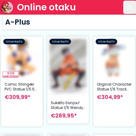
Online otaku
Op
A-Plus
Uitverkocht
Uitverkocht
Uitverkocht
Comic Shingeki
Original Character
PVC Statue 1/5.5
Statue 1/6 Track
TKyoku Taiheiten
and Field Girl
€309,99*
€304,99*
Cover Girl Yui
Minori Niki Ver. 2 27
Suketto Sanjou!
Nishina 14 cm
cm
Statue 1/5 Wendy
Crawford
€289,95*
Dark.Cos 19 cm