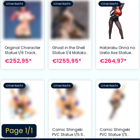
Uitverkocht
Uitverkocht
Uitverkocht
Original Character
Ghost in the Shell
Hataraku Onna no
Statue 1/6 Track
Statue 1/4 Motoko
Ureta Ase Statue
and Field Girl
Kusanagi 27 cm
1/6 Otome
€252,95*
€1255,95*
€264,97*
Minori Niki 27 cm
Kurosama Ver. 1.1
27 cm
Uitverkocht
Uitverkocht
Uitverkocht
Page 1/1
Comic Shingeki
Comic Shingeki
Comic Shingeki
PVC Statue 1/5.5
PVC Statue 1/5.5
PVC Statue 1/5
TKyoku Taiheiten
TKyoku Taiheiten
Sakurazawa Yuka