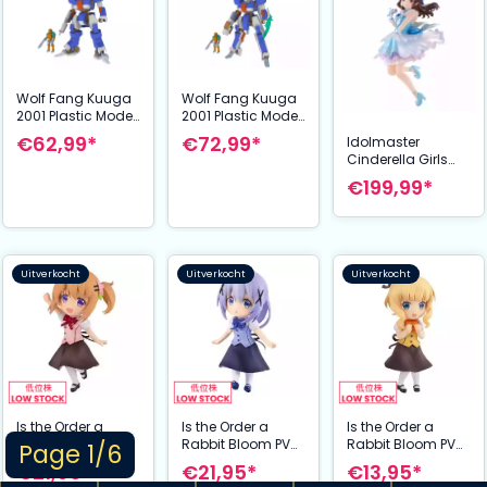
Wolf Fang Kuuga
Wolf Fang Kuuga
2001 Plastic Model
2001 Plastic Model
Kit 1/35 TYPE01
Kit 1/35 TYPE02
€62,99*
€72,99*
Idolmaster
Soryu 13 cm
Tenrai 14 cm
Cinderella Girls
PVC Statue 1/7
€199,99*
U149 Arisu
Tachibana
Memorial Edition
22 cm
Uitverkocht
Uitverkocht
Uitverkocht
Is the Order a
Is the Order a
Is the Order a
Rabbit Bloom PVC
Rabbit Bloom PVC
Rabbit Bloom PVC
Page 1/6
Statue Cocoa 6
Statue Chino 6
Statue Syaro 6 cm
€21,95*
€21,95*
€13,95*
cm
cm