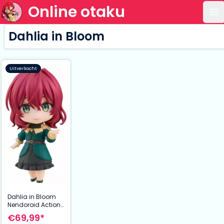
Online otaku
Op
Dahlia in Bloom
Uitverkocht
Dahlia in Bloom
Nendoroid Action
Figure Kazama
€69,99*
Iroha 10 cm