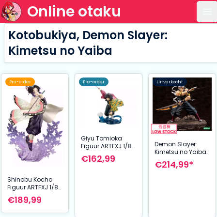
Online otaku
Op
Kotobukiya, Demon Slayer:
Kimetsu no Yaiba
Pre-order
Pre-order
Uitverkocht
Giyu Tomioka
Demon Slayer:
Figuur ARTFXJ 1/8
Kimetsu no Yaiba
Scale 21 cm
€162,99
ARTFXJ Statue 1/8
Demon Slayer:
€214,99*
Tengen Uzui
Kimetsu no Yaiba
Regular Edition 23
Shinobu Kocho
cm
Figuur ARTFXJ 1/8
Scale 25 cm
€189,99
Demon Slayer:
Kimetsu no Yaiba