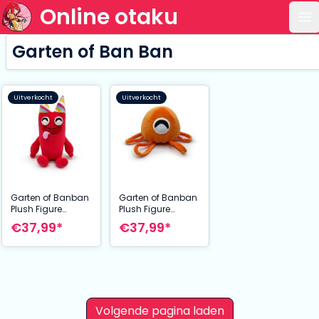
Online otaku
Op
Garten of Ban Ban
Uitverkocht
Uitverkocht
Garten of Banban
Garten of Banban
Plush Figure
Plush Figure
Banban 22 cm
Stinger Flynn 22
€37,99*
€37,99*
cm
Volgende pagina laden