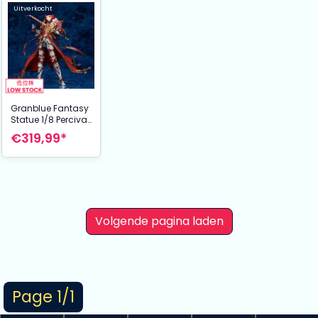
Uitverkocht
Granblue Fantasy
Statue 1/8 Percival
27 cm
€319,99*
Volgende pagina laden
Page 1/1