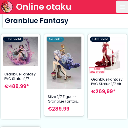
Online otaku
Op
Granblue Fantasy
Uitverkocht
Pre-order
Uitverkocht
Granblue Fantasy
PVC Statue 1/7
Granblue Fantasy
Narmaya (The
PVC Statue 1/7 Vira
€489,99*
Black Butterfly) 20
Oath-Sworn
€269,99*
cm
Evening Gown Ver.
Silva 1/7 Figuur -
25 cm
Granblue Fantasy:
Gentian Blue Editie
€289,99
(28 cm) | PVC
Beeld