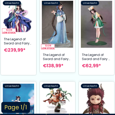
Uitverkocht
Uitverkocht
Uitverkocht
The Legend of
Sword and Fairy
Statue 1/7 Liu
€239,99*
Mengli: Weaving
The Legend of
The Legend of
Dreams Ver. 28
Sword and Fairy A
Sword and Fairy
cm
´nu Gift + Figure
Statue Zhao Ling-
€62,99*
€138,99*
1/10 Gentle
Er "Shi Hua Ji" Xian
tapping on the
Ling Xian Zong
bamboo flute 17
Ver. 26 cm
cm
Uitverkocht
Uitverkocht
Uitverkocht
Page 1/1