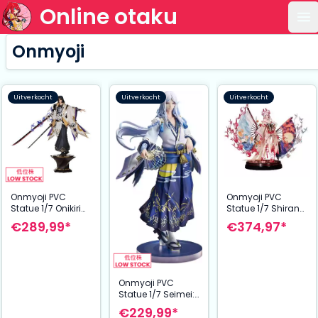
Online otaku
Op
Onmyoji
Uitverkocht
Uitverkocht
Uitverkocht
Onmyoji PVC
Onmyoji PVC
Statue 1/7 Onikiri
Statue 1/7 Shiranui
30 cm
26 cm
€289,99*
€374,97*
Onmyoji PVC
Statue 1/7 Seimei:
Lunar Corona Ver.
€229,99*
24 cm