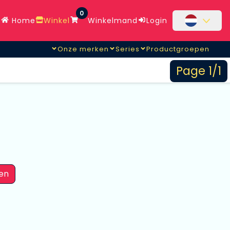
0
Home
Winkel
Winkelmand
Login
Onze merken
Series
Productgroepen
Page 1/1
en