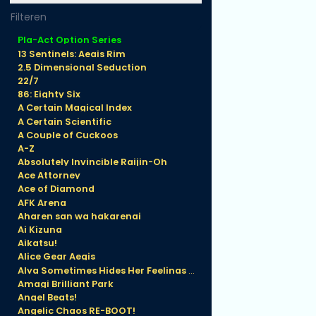
Pla-Act Option Series
13 Sentinels: Aegis Rim
2.5 Dimensional Seduction
22/7
86: Eighty Six
A Certain Magical Index
A Certain Scientific
A Couple of Cuckoos
A-Z
Absolutely Invincible Raijin-Oh
Ace Attorney
Ace of Diamond
AFK Arena
Aharen san wa hakarenai
Ai Kizuna
Aikatsu!
Alice Gear Aegis
Alya Sometimes Hides Her Feelings in Russian
Amagi Brilliant Park
Angel Beats!
Angelic Chaos RE-BOOT!