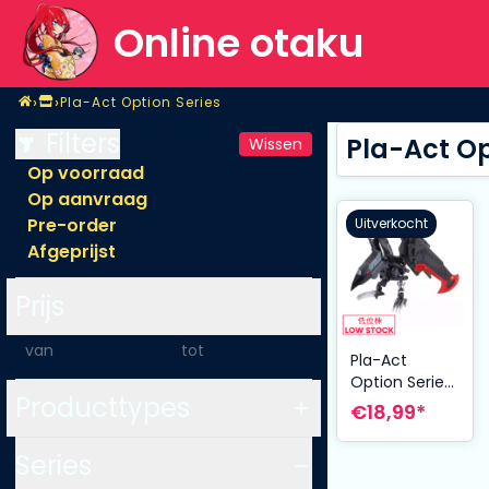
Online otaku
Home
›
›
Pla-Act Option Series
Shop
Pla-Act Option Series
Filters
Pla-Act Op
Wissen
Op voorraad
Op aanvraag
Pre-order
Uitverkocht
Afgeprijst
Prijs
-
Pla-Act
Option Series
Producttypes
05 Plastic
€18,99*
Model Kit
Karasu 21 cm
Series