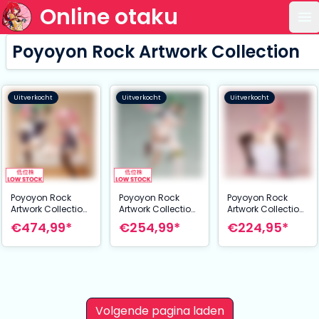
Online otaku
Op
Poyoyon Rock Artwork Collection
Uitverkocht
Uitverkocht
Uitverkocht
Poyoyon Rock
Poyoyon Rock
Poyoyon Rock
Artwork Collection
Artwork Collection
Artwork Collection
PVC Statue 1/5.5
PVC Statue 1/5.5
PVC Statue 1/5.5
€474,99*
€254,99*
€224,95*
Midori & Pink
Midori Sukumizu
Pink Sukumizu 18
Sukumizu 28 cm
26 cm
cm
Volgende pagina laden