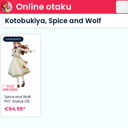
Online otaku
Op
Kotobukiya, Spice and Wolf
Uitverkocht
Spice and Wolf
PVC Statue 1/8
Holo 21 cm
€94,99*