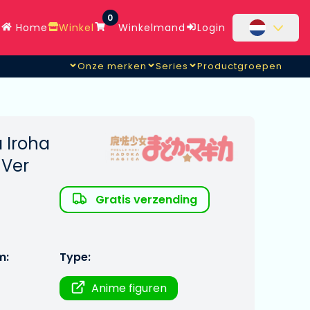
0
Home
Winkel
Winkelmand
Login
Onze merken
Series
Productgroepen
 Iroha
 Ver
Gratis verzending
m:
Type:
Anime figuren