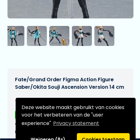
Fate/Grand Order Figma Action Figure
Saber/Okita Souji Ascension Version 14 cm
€119,95
[Onder voorbehoud]
Deze website maakt gebruikt van cookies
voor het verbeteren van de "user
Gratis verzending
experience"
Privacy statement
Verwachtte leverdatum:
n.v.t.
Weigeren (8s)
Cookies toestaan