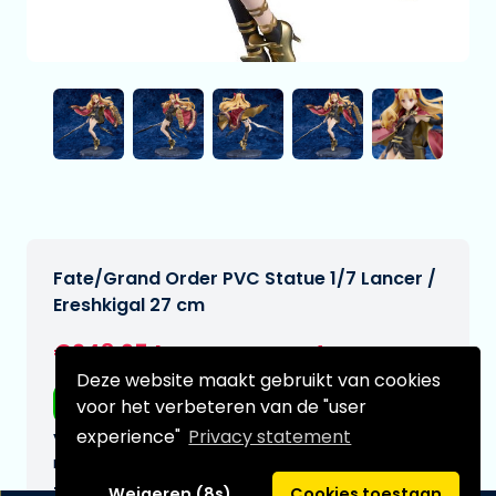
Fate/Grand Order PVC Statue 1/7 Lancer /
Ereshkigal 27 cm
€248,95
[Onder voorbehoud]
Deze website maakt gebruikt van cookies
Gratis verzending
voor het verbeteren van de "user
experience"
Privacy statement
Verwachtte leverdatum:
n.v.t.
Type:
Weigeren (8s)
Cookies toestaan