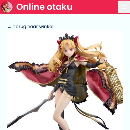
Online otaku
Op
← Terug naar winkel