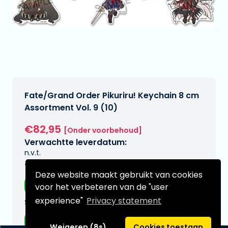
Fate/Grand Order Pikuriru! Keychain 8 cm
Assortment Vol. 9 (10)
€82,95
[Onder voorbehoud]
Verwachtte leverdatum:
n.v.t.
Type:
Deze website maakt gebruikt van cookies
Accessoires
voor het verbeteren van de "user
experience"
Privacy statement
Serie:
Fate
Weigeren (8s)
Cookies toestaan