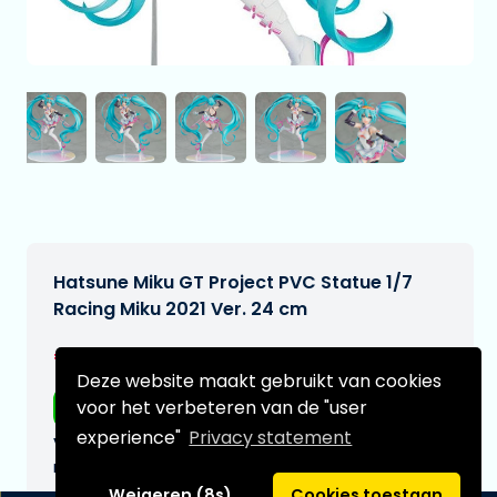
Hatsune Miku GT Project PVC Statue 1/7
Racing Miku 2021 Ver. 24 cm
€249,95
[Onder voorbehoud]
Deze website maakt gebruikt van cookies
voor het verbeteren van de "user
Gratis verzending
experience"
Privacy statement
Verwachtte leverdatum:
n.v.t.
Weigeren (8s)
Cookies toestaan