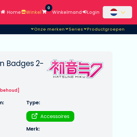
0
Home
Winkel
Winkelmand
Login
Onze merken
Series
Productgroepen
in Badges 2-
rbehoud]
m:
Type:
Accessoires
Merk: