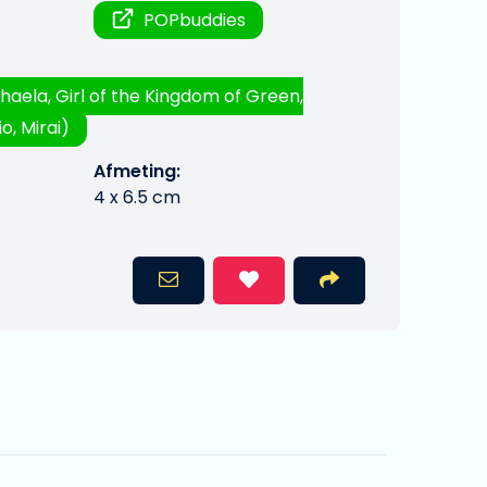
POPbuddies
haela, Girl of the Kingdom of Green,
o, Mirai)
Afmeting:
4 x 6.5 cm