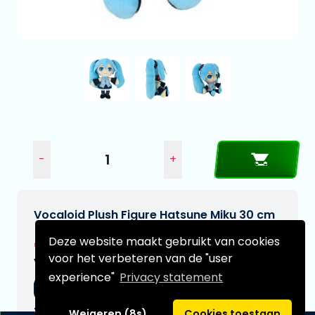
-
+
Vocaloid Plush Figure Hatsune Miku 30 cm
Deze website maakt gebruikt van cookies
€23,95
voor het verbeteren van de "user
Verwachtte leverdatum:
experience"
Privacy statement
16-11-2026
Type:
Weigeren (8s)
Cookies toestaan