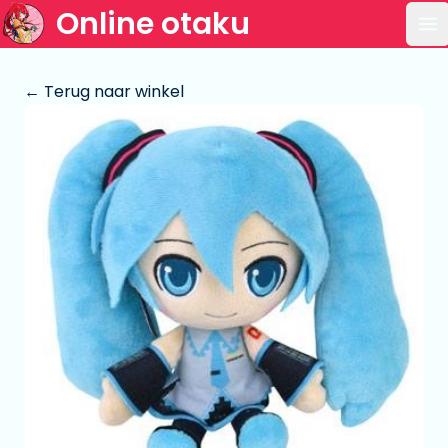
Online otaku
Op
← Terug naar winkel