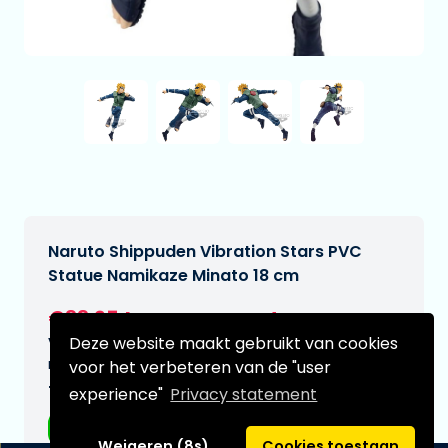
Naruto Shippuden Vibration Stars PVC
Statue Namikaze Minato 18 cm
€33,95
[Onder voorbehoud]
Deze website maakt gebruikt van cookies
Verwachtte leverdatum:
n.v.t.
voor het verbeteren van de "user
Type:
experience"
Privacy statement
Anime figuren
Weigeren (8s)
Cookies toestaan