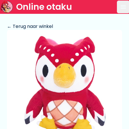
Online otaku
Op
← Terug naar winkel