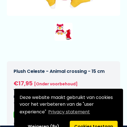
Plush Celeste - Animal crossing - 15 cm
€17,95
[Onder voorbehoud]
Verwachtte leverdatum:
n.v.t.
Deze website maakt gebruikt van cookies
voor het verbeteren van de "user
Type:
experience"
Privacy statement
Plushes
Serie:
Weigeren (8s)
Cookies toestaan