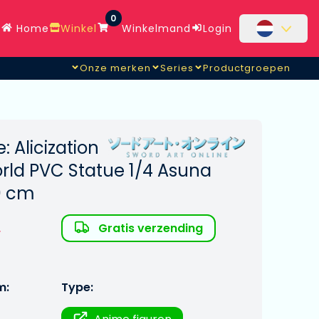
0
Home
Winkel
Winkelmand
Login
Onze merken
Series
Productgroepen
: Alicization
rld PVC Statue 1/4 Asuna
0 cm
Gratis verzending
r
m:
Type: