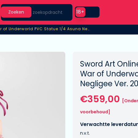
Search
Use setting
18+
Zoeken
: Alicization War of Underworld PVC Statue 1/4 Asuna Negligee Ver.
ar of Underworld PVC Statue 1/4 Asuna Negligee Ver.
Sword Art Online
War of Underwo
Negligee Ver. 2
€359,00
[Onde
voorbehoud]
Verwachtte leverdatu
n.v.t.