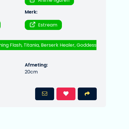
Anime figuren
Merk:
Estream
ning Flash, Titania, Berserk Healer, Goddess
Afmeting:
20cm