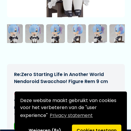
Re:Zero Starting Life in Another World
Nendoroid Swacchao! Figure Rem 9 cm
€38,95
[Onder voorbehoud]
Deze website maakt gebruikt van cookies
Verwachtte leverdatum:
voor het verbeteren van de "user
n.v.t.
experience"
Privacy statement
Type:
Anime figuren
Weigeren (8s)
Cookies toestaan