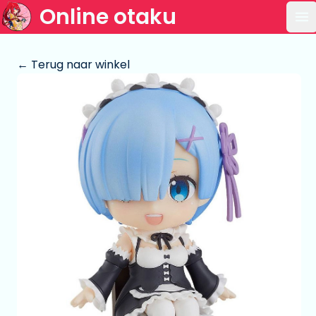
Online otaku
Op
← Terug naar winkel